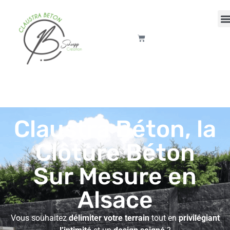
Claustra Béton, la
Clôture Béton
Sur Mesure en
Alsace
Vous souhaitez
délimiter votre terrain
tout en
privilégiant