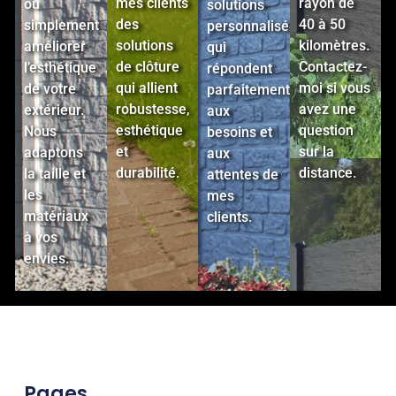
mes clients
rayon de
ou
solutions
des
40 à 50
simplement
personnalisées
solutions
kilomètres.
améliorer
qui
de clôture
Contactez-
l’esthétique
répondent
qui allient
moi si vous
de votre
parfaitement
robustesse,
avez une
extérieur.
aux
esthétique
question
Nous
besoins et
et
sur la
adaptons
aux
durabilité.
distance.
la taille et
attentes de
les
mes
matériaux
clients.
à vos
envies.
Pages