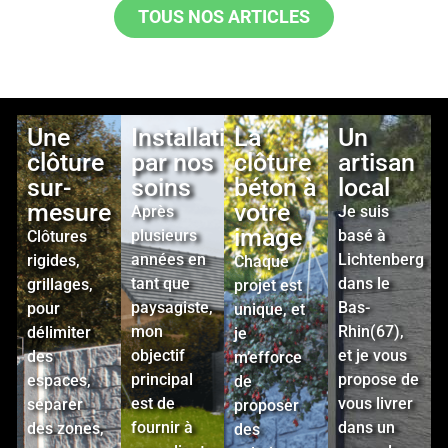
TOUS NOS ARTICLES
Une
Installation
La
Un
clôture
par nos
clôture
artisan
sur-
soins
béton à
local
mesure
votre
Après
Je suis
image
plusieurs
basé à
Clôtures
années en
Lichtenberg
rigides,
Chaque
tant que
dans le
grillages,
projet est
paysagiste,
Bas-
pour
unique, et
m
on
Rhin(67),
délimiter
je
objectif
et je vous
des
m’efforce
principal
propose de
espaces,
de
est de
vous livrer
séparer
proposer
fournir à
dans un
des zones,
des